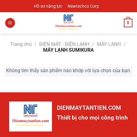
Chuyển
Hồ sơ năng lực
Newtechco Corp
đến
nội
0
dung
Trang chủ
/
ĐIỆN MÁY - ĐIỆN LẠNH
/
MÁY LẠNH
/
MÁY LẠNH SUMIKURA
Không tìm thấy sản phẩm nào khớp với lựa chọn của bạn.
DIENMAYTANTIEN.COM
Thiết bị cho mọi công trình