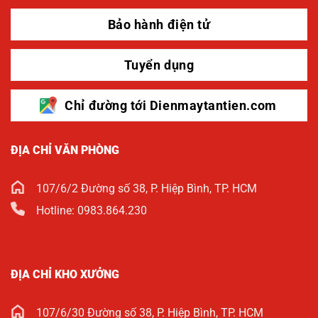
Bảo hành điện tử
Tuyển dụng
Chỉ đường tới Dienmaytantien.com
ĐỊA CHỈ VĂN PHÒNG
107/6/2 Đường số 38, P. Hiệp Bình, TP. HCM
Hotline: 0983.864.230
ĐỊA CHỈ KHO XƯỞNG
107/6/30 Đường số 38, P. Hiệp Bình, TP. HCM