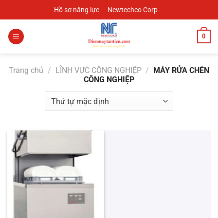
Chuyển
Hồ sơ năng lực
Newtechco Corp
đến
nội
0
dung
Trang chủ
/
LĨNH VỰC CÔNG NGHIỆP
/
MÁY RỬA CHÉN
CÔNG NGHIỆP