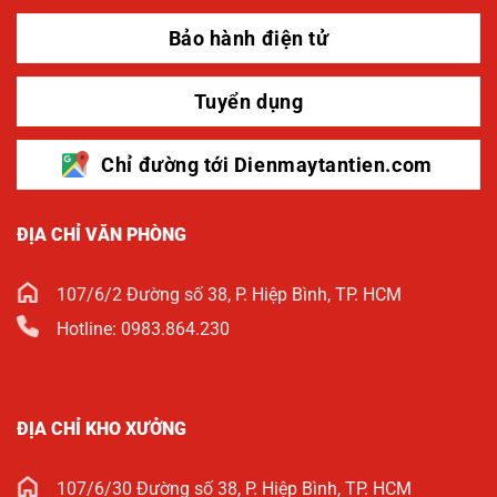
Bảo hành điện tử
Tuyển dụng
Chỉ đường tới Dienmaytantien.com
ĐỊA CHỈ VĂN PHÒNG
107/6/2 Đường số 38, P. Hiệp Bình, TP. HCM
Hotline: 0983.864.230
ĐỊA CHỈ KHO XƯỞNG
107/6/30 Đường số 38, P. Hiệp Bình, TP. HCM