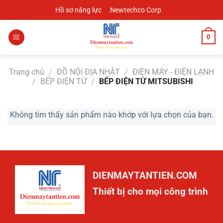
Chuyển
Hồ sơ năng lực
Newtechco Corp
đến
nội
0
dung
Trang chủ
/
ĐỒ NỘI ĐỊA NHẬT
/
ĐIỆN MÁY - ĐIỆN LẠNH
/
BẾP ĐIỆN TỪ
/
BẾP ĐIỆN TỪ MITSUBISHI
Không tìm thấy sản phẩm nào khớp với lựa chọn của bạn.
DIENMAYTANTIEN.COM
Thiết bị cho mọi công trình