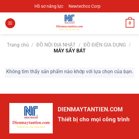
Chuyển
Hồ sơ năng lực
Newtechco Corp
đến
nội
0
dung
Trang chủ
/
ĐỒ NỘI ĐỊA NHẬT
/
ĐỒ ĐIỆN GIA DỤNG
/
MÁY SẤY BÁT
Không tìm thấy sản phẩm nào khớp với lựa chọn của bạn.
DIENMAYTANTIEN.COM
Thiết bị cho mọi công trình