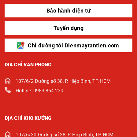
Bảo hành điện tử
Tuyển dụng
Chỉ đường tới Dienmaytantien.com
ĐỊA CHỈ VĂN PHÒNG
107/6/2 Đường số 38, P. Hiệp Bình, TP. HCM
Hotline: 0983.864.230
ĐỊA CHỈ KHO XƯỞNG
107/6/30 Đường số 38, P. Hiệp Bình, TP. HCM