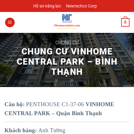
Chuyển
Hồ sơ năng lực
Newtechco Corp
đến
nội
0
dung
CHUNG CƯ
CHUNG CƯ VINHOME
CENTRAL PARK – BÌNH
THẠNH
Căn hộ:
PENTHOUSE C1-37-06
VINHOME
CENTRAL PARK – Quận Bình Thạnh
Khách hàng:
Anh Tường