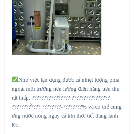
Nhờ việc tận dụng được cả nhiệt lượng phía
ngoài môi trường nên lượng điện năng tiêu thụ
rất thấp, ????????????̂́???? ????????????̣̂????
????????̛́???? ????????-????????% và có thể cung
ứng nước nóng ngay cả khi thời tiết đang lạnh
lẽo.