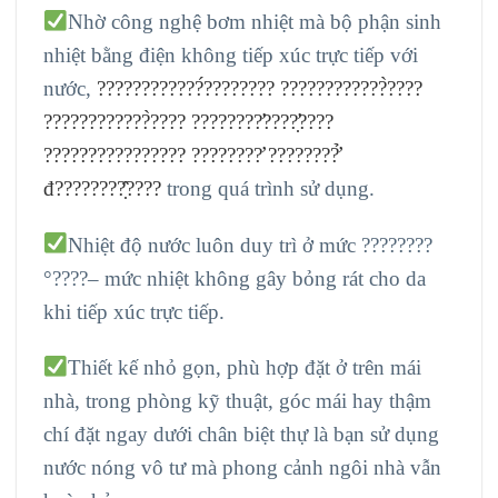
Nhờ công nghệ bơm nhiệt mà bộ phận sinh
nhiệt bằng điện không tiếp xúc trực tiếp với
nước,
????????????́???????? ????????????̀????
????????????̀???? ????????̛????̛̣????
???????????????? ????????̛ ????????̛̉
đ????????̣̂????
trong quá trình sử dụng.
Nhiệt độ nước luôn duy trì ở mức ????????
°????– mức nhiệt không gây bỏng rát cho da
khi tiếp xúc trực tiếp.
Thiết kế nhỏ gọn, phù hợp đặt ở trên mái
nhà, trong phòng kỹ thuật, góc mái hay thậm
chí đặt ngay dưới chân biệt thự là bạn sử dụng
nước nóng vô tư mà phong cảnh ngôi nhà vẫn