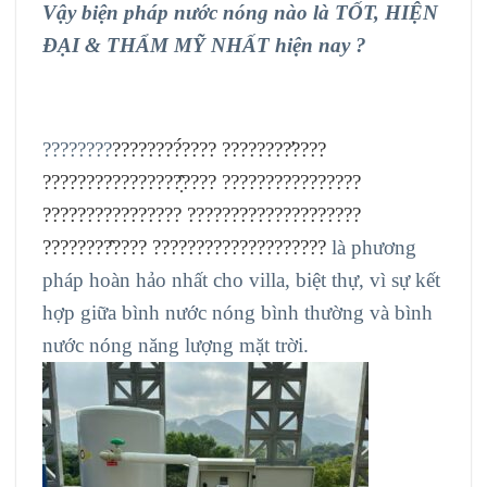
Vậy biện pháp nước nóng nào là TỐT, HIỆN
ĐẠI & THẨM MỸ NHẤT hiện nay ?
????????
????????́???? ????????̛????
????????????????̣̂???? ????????????????
???????????????? ????????????????????
????????̂???? ????????????????????
là phương
pháp hoàn hảo nhất cho villa, biệt thự, vì sự kết
hợp giữa bình nước nóng bình thường và bình
nước nóng năng lượng mặt trời.