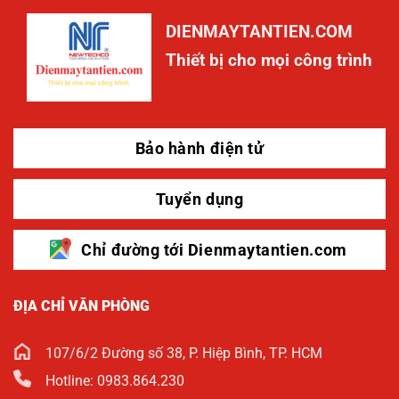
DIENMAYTANTIEN.COM
Thiết bị cho mọi công trình
Bảo hành điện tử
Tuyển dụng
Chỉ đường tới Dienmaytantien.com
ĐỊA CHỈ VĂN PHÒNG
107/6/2 Đường số 38, P. Hiệp Bình, TP. HCM
Hotline: 0983.864.230