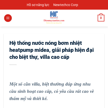
Chuyển
Hồ sơ năng lực
Newtechco Corp
đến
nội
0
dung
Hệ thống nước nóng bơm nhiệt
heatpump midea, giải pháp hiện đại
cho biệt thự, villa cao cấp
Một số căn villa, biệt thường đáp ứng nhu
cầu sinh hoạt cao cấp, có yêu cầu rất cao về
thẩm mỹ và thiết kế.