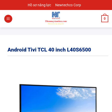
Chuyển
Hồ sơ năng lực
Newtechco Corp
đến
nội
0
dung
Android Tivi TCL 40 inch L40S6500