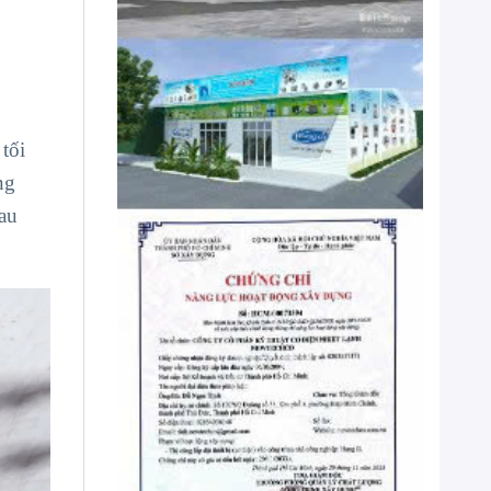
tối
ng
sau