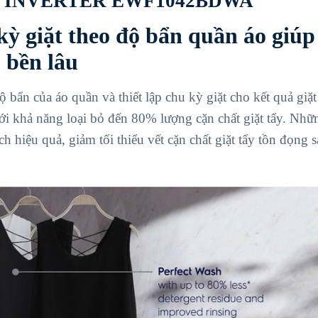
 INVERTER EWF1042BDWA
kỳ giặt theo độ bẩn quần áo giúp
 bền lâu
ẩn của áo quần và thiết lập chu kỳ giặt cho kết quả giặt 
 với khả năng loại bỏ đến 80% lượng cặn chất giặt tẩy. Nhữ
h hiệu quả, giảm tối thiểu vết cặn chất giặt tẩy tồn đọng 