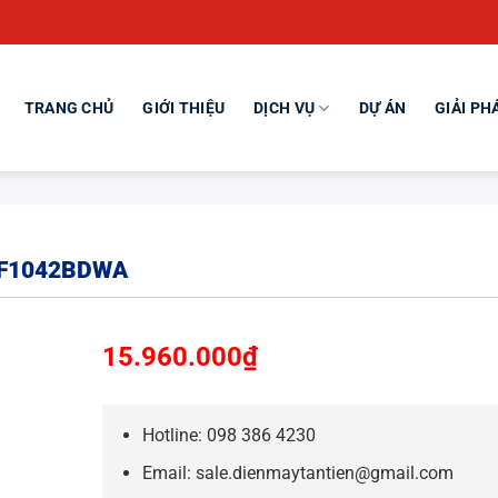
TRANG CHỦ
GIỚI THIỆU
DỊCH VỤ
DỰ ÁN
GIẢI PH
WF1042BDWA
15.960.000
₫
Hotline: 098 386 4230
Email: sale.dienmaytantien@gmail.com