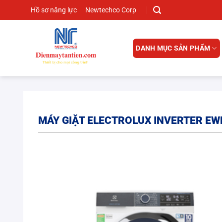
Chuyển
Hồ sơ năng lực
Newtechco Corp
đến
nội
dung
DANH MỤC SẢN PHẨM
MÁY GIẶT ELECTROLUX INVERTER E