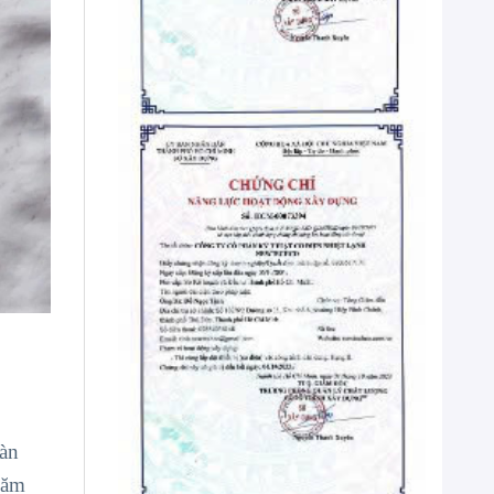
oàn
hăm