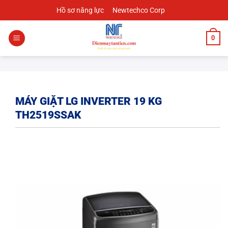
Chuyển
Hồ sơ năng lực
Newtechco Corp
đến
nội
0
dung
MÁY GIẶT LG INVERTER 19 KG
TH2519SSAK