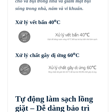
chó và bụi trong nhà và giảm mạt bụi
sống trong nhà, nấm và vi khuẩn.
o
Xử lý vết bẩn 40
C
o
Xử lý chất gây dị ứng 60
C
Tự động làm sạch lồng
giặt –
Dễ dàng bảo trì