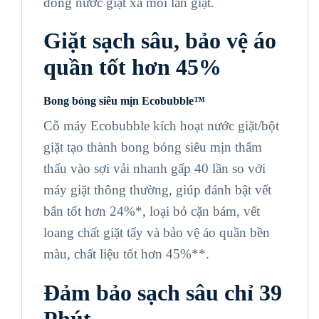
đong nước giặt xả mỗi lần giặt.
Giặt sạch sâu, bảo vệ áo
quần tốt hơn 45%
Bong bóng siêu mịn Ecobubble™
Cỗ máy Ecobubble kích hoạt nước giặt/bột
giặt tạo thành bong bóng siêu mịn thẩm
thấu vào sợi vải nhanh gấp 40 lần so với
máy giặt thông thường, giúp đánh bật vết
bẩn tốt hơn 24%*, loại bỏ cặn bám, vết
loang chất giặt tẩy và bảo vệ áo quần bền
màu, chất liệu tốt hơn 45%**.
Đảm bảo sạch sâu chỉ 39