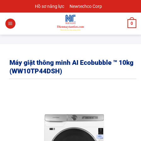
Chuyển
Hồ sơ năng lực
Newtechco Corp
đến
nội
0
dung
Máy giặt thông minh AI Ecobubble ™ 10kg
(WW10TP44DSH)