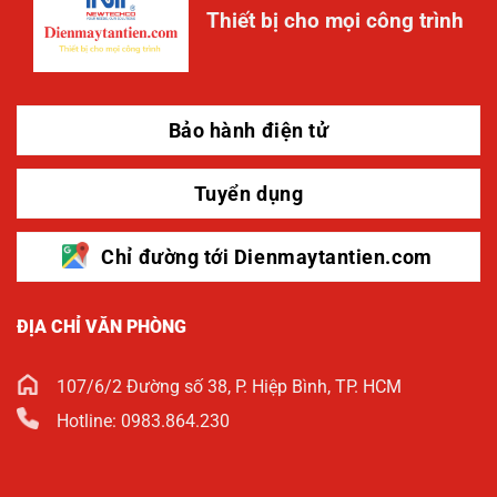
Thiết bị cho mọi công trình
Bảo hành điện tử
Tuyển dụng
Chỉ đường tới Dienmaytantien.com
ĐỊA CHỈ VĂN PHÒNG
107/6/2 Đường số 38, P. Hiệp Bình, TP. HCM
Hotline: 0983.864.230