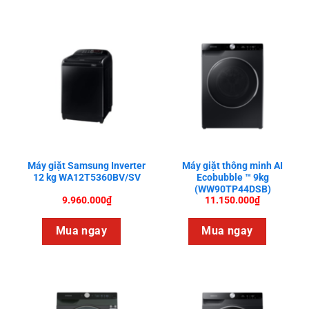
Máy giặt Samsung Inverter
Máy giặt thông minh AI
12 kg WA12T5360BV/SV
Ecobubble ™ 9kg
(WW90TP44DSB)
9.960.000
₫
11.150.000
₫
Mua ngay
Mua ngay