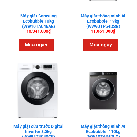
Máy giặt Samsung
Máy giặt thông minh AI
Ecobubble 10kg
Ecobubble ™ 9kg
(WW10TA046AE)
(WW90TP54DSB)
10.341.000
₫
11.061.000
₫
Mua ngay
Mua ngay
Máy giặt cửa trước Digital
Máy giặt thông minh AI
Inverter 8,5kg
Ecobubble ™ 10kg
(WW85T4040CE)
(WW10T634DLX)