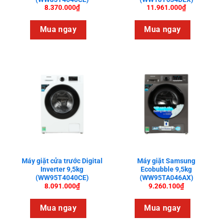
8.370.000
₫
11.961.000
₫
Mua ngay
Mua ngay
Máy giặt cửa trước Digital
Máy giặt Samsung
Inverter 9,5kg
Ecobubble 9,5kg
(WW95T4040CE)
(WW95TA046AX)
8.091.000
₫
9.260.100
₫
Mua ngay
Mua ngay