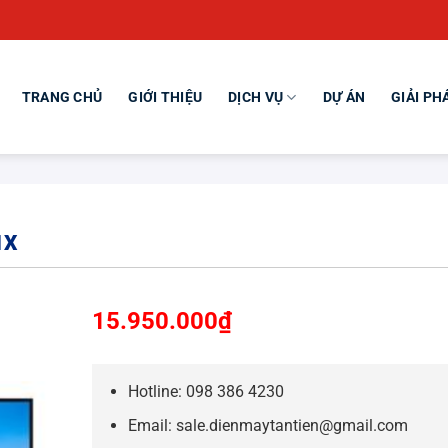
TRANG CHỦ
GIỚI THIỆU
DỊCH VỤ
DỰ ÁN
GIẢI PH
1X
15.950.000
₫
Hotline: 098 386 4230
Email: sale.dienmaytantien@gmail.com