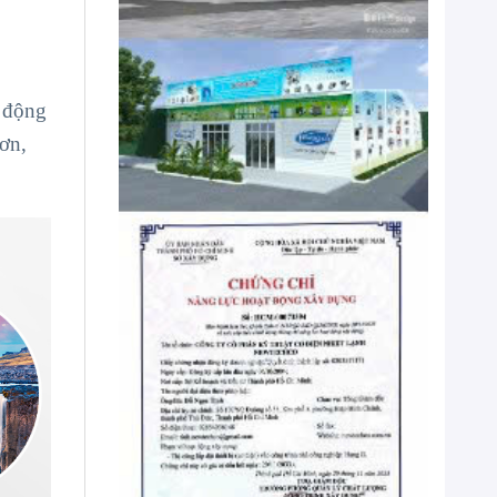
 động
hơn,