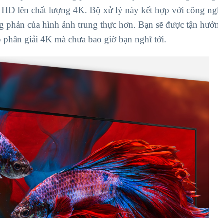
l HD lên chất lượng 4K. Bộ xử lý này kết hợp với công ng
ng phản của hình ảnh trung thực hơn. Bạn sẽ được tận hưở
ộ phân giải 4K mà chưa bao giờ bạn nghĩ tới.