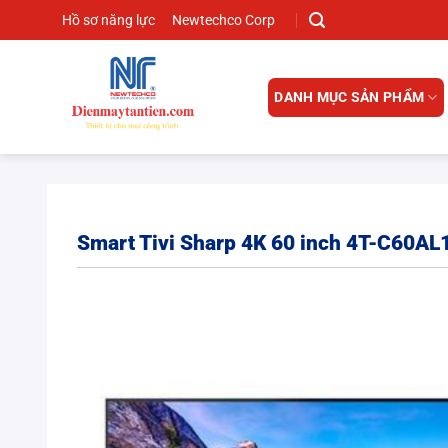
Chuyển
Hồ sơ năng lực
Newtechco Corp
đến
nội
dung
DANH MỤC SẢN PHẨM
Smart Tivi Sharp 4K 60 inch 4T-C60AL