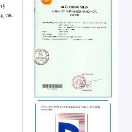
hệ
ng các