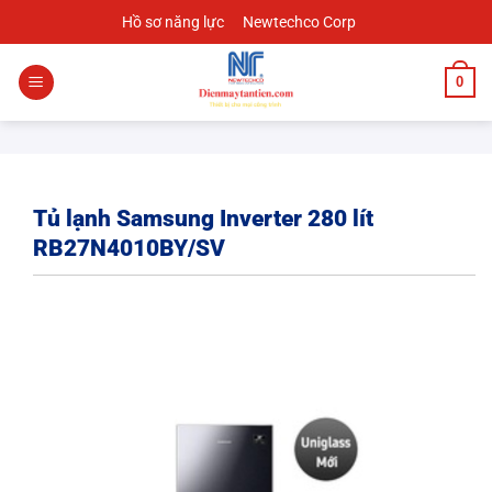
Chuyển
Hồ sơ năng lực
Newtechco Corp
đến
nội
0
dung
Tủ lạnh Samsung Inverter 280 lít
RB27N4010BY/SV