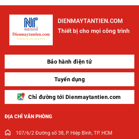
DIENMAYTANTIEN.COM
Thiết bị cho mọi công trình
Bảo hành điện tử
Tuyển dụng
Chỉ đường tới Dienmaytantien.com
ĐỊA CHỈ VĂN PHÒNG
107/6/2 Đường số 38, P. Hiệp Bình, TP. HCM