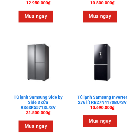
12.950.000
₫
10.800.000
₫
Mua ngay
Mua ngay
Tủ lạnh Samsung Side by
Tủ lạnh Samsung Inverter
Side 3 cửa
276 lít RB27N4170BU/SV
10.690.000
₫
RS63R5571SL/SV
31.500.000
₫
Mua ngay
Mua ngay