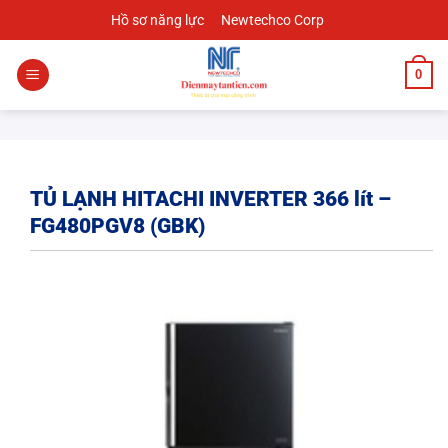
Chuyển
Hồ sơ năng lực
Newtechco Corp
đến
nội
0
dung
TỦ LẠNH HITACHI INVERTER 366 lít –
FG480PGV8 (GBK)