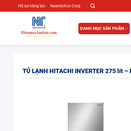
Chuyển
Hồ sơ năng lực
Newtechco Corp
đến
nội
dung
DANH MỤC SẢN PHẨM
TỦ LẠNH HITACHI INVERTER 275 lít –