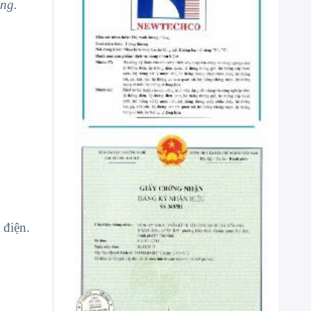
óng.
 điện.