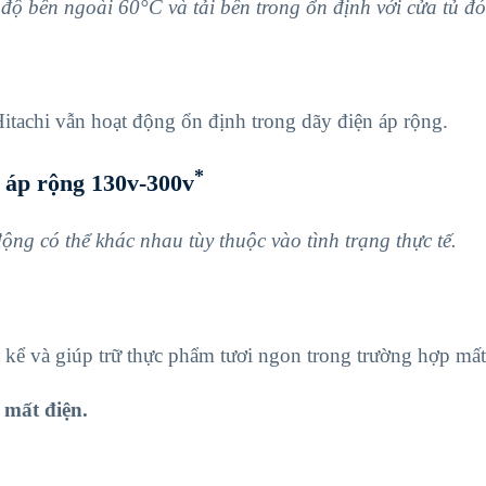
t độ bên ngoài
60°C
và tải bên trong ổn định với cửa tủ đ
itachi vẫn hoạt động ổn định trong dãy điện áp rộng.
*
n áp rộng
130v-300v
ộng có thể khác nhau tùy thuộc vào tình trạng thực tế.
kể và giúp trữ thực phẩm tươi ngon trong trường hợp mất
 mất điện.