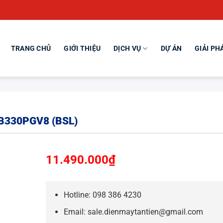
TRANG CHỦ
GIỚI THIỆU
DỊCH VỤ
DỰ ÁN
GIẢI PH
 B330PGV8 (BSL)
11.490.000
₫
Hotline: 098 386 4230
Email: sale.dienmaytantien@gmail.com