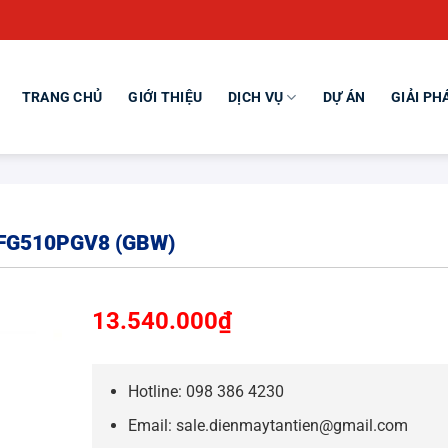
TRANG CHỦ
GIỚI THIỆU
DỊCH VỤ
DỰ ÁN
GIẢI PH
– FG510PGV8 (GBW)
13.540.000
₫
Hotline: 098 386 4230
Email: sale.dienmaytantien@gmail.com