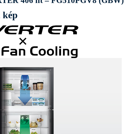
ER 406 lít – FG510PGV8 (GBW)
t kép