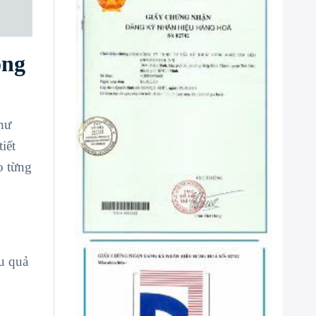
ong
hư
iết
o từng
u quả