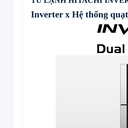
TỦ LẠNH HITACHI INVERT
Inverter x Hệ thống quạ