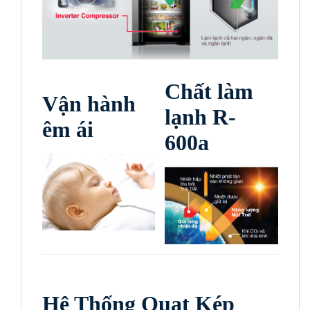
Chất làm
Vận hành
lạnh R-
êm ái
600a
Hệ Thống Quạt Kép