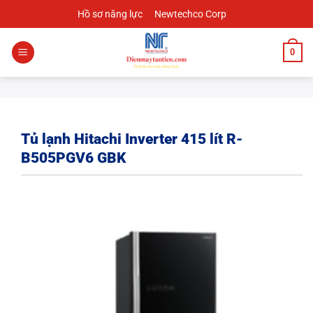
Chuyển
Hồ sơ năng lực
Newtechco Corp
đến
nội
0
dung
Tủ lạnh Hitachi Inverter 415 lít R-
B505PGV6 GBK