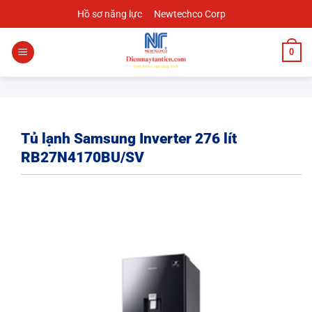
Chuyển
Hồ sơ năng lực
Newtechco Corp
đến
nội
0
dung
Tủ lạnh Samsung Inverter 276 lít
RB27N4170BU/SV