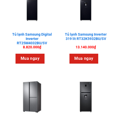
Tủ lạnh Samsung Digital
Tủ lạnh Samsung Inverter
Inverter
319 lít RT32K5932BU/SV
RT25M4032BU/SV
8.820.000
₫
13.140.000
₫
Mua ngay
Mua ngay