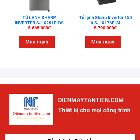
TỦ LẠNH SHARP
Tủ lạnh Sharp Inverter 150
INVERTER SJ-X281E-DS
lít SJ-X176E-SL
5.665.000
₫
5.790.000
₫
Mua ngay
Mua ngay
DIENMAYTANTIEN.COM
Thiết bị cho mọi công trình