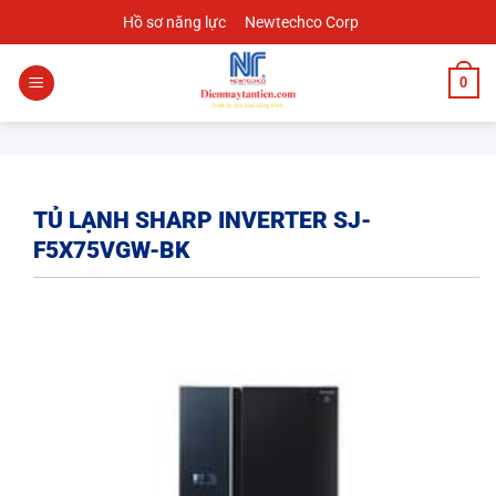
Chuyển
Hồ sơ năng lực
Newtechco Corp
đến
nội
0
dung
TỦ LẠNH SHARP INVERTER SJ-
F5X75VGW-BK