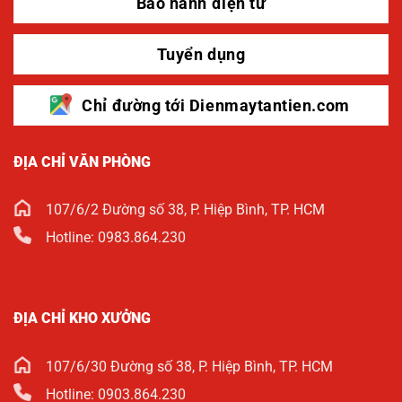
Bảo hành điện tử
Tuyển dụng
Chỉ đường tới Dienmaytantien.com
ĐỊA CHỈ VĂN PHÒNG
107/6/2 Đường số 38, P. Hiệp Bình, TP. HCM
Hotline: 0983.864.230
ĐỊA CHỈ KHO XƯỞNG
107/6/30 Đường số 38, P. Hiệp Bình, TP. HCM
Hotline: 0903.864.230