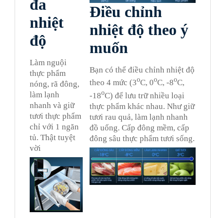
đa
Điều chỉnh
nhiệt
nhiệt độ theo ý
độ
muốn
Làm nguội
Bạn có thể điều chỉnh nhiệt độ
thực phẩm
o
o
o
theo 4 mức (3
C, 0
C, -8
C,
nóng, rã đông,
o
làm lạnh
-18
C) để lưu trữ nhiều loại
nhanh và giữ
thực phẩm khác nhau. Như giữ
tươi thực phẩm
tươi rau quả, làm lạnh nhanh
chỉ với 1 ngăn
đồ uống. Cấp đông mềm, cấp
tủ. Thật tuyệt
đông sâu thực phẩm tươi sống.
vời