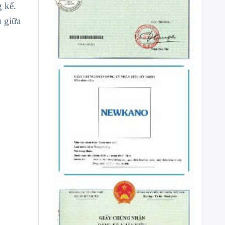
 kể.
 giữa