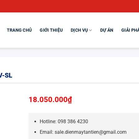
TRANG CHỦ
GIỚI THIỆU
DỊCH VỤ
DỰ ÁN
GIẢI PH
V-SL
18.050.000
₫
Hotline: 098 386 4230
Email: sale.dienmaytantien@gmail.com