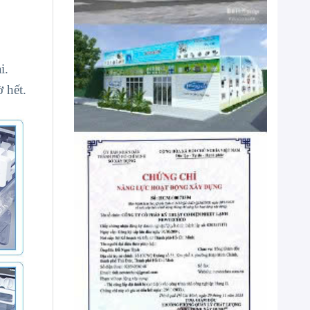
i.
 hết.